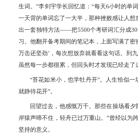
生词。”李剑宇学长回忆道：“每天
6
小时的单
一天背的单词忘了一大半，那种挫败感让人想
出一套独特方法——把
5500
个考研词汇分成
30
习。他翻开备考期间的笔记本，上面写满了密
万击还坚劲’，每次想放弃就看看这句话。到
虽然每一步都很累，但回头时才发现已经走了
“苔花如米小，也学牡丹开”。人生恰似
就静待花开”。
回望过去，他感慨万千。那些在操场看夕
岸猿声啼不住，轻舟已过万重山。”曾经以为
坚持的意义。