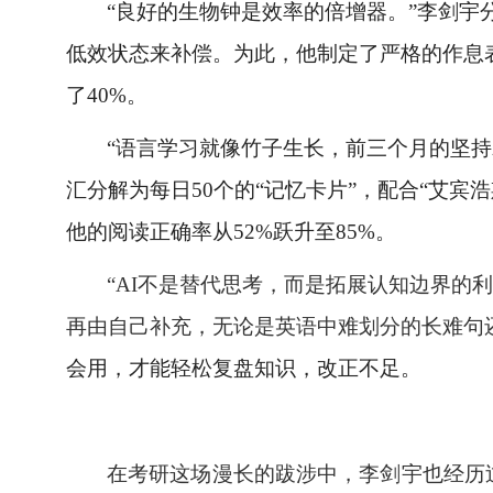
“良好的生物钟是效率的倍增器。”李剑宇
低效状态来补偿。为此，他制定了严格的作息
了
40%
。
“语言学习就像竹子生长，前三个月的坚持
汇分解为每日
50
个的“记忆卡片”，配合“艾宾
他的阅读正确率从
52%
跃升至
85%
。
“
AI
不是替代思考，而是拓展认知边界的利
再由自己补充，无论是英语中难划分的长难句
会用，才能轻松复盘知识，改正不足。
在考研这场漫长的跋涉中，李剑宇也经历