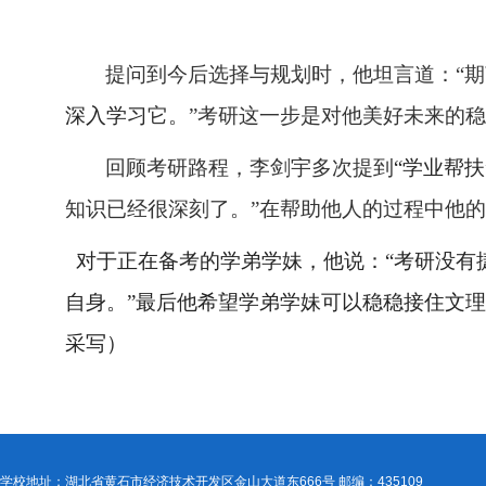
提问到今后选择与规划时，他坦言道：
“
深入学习
它。
”考研这一步是对他美好未来的
回顾考研路程，李剑宇多次提到
“学业帮扶
知识已经很深刻了。
”在帮助他人的过程中他
对于正在备考的学弟学妹，他说：
“考研没
自身。”最后他希望学弟学妹可以稳稳接住文
采写）
学校地址：湖北省黄石市经济技术开发区金山大道东666号 邮编：435109