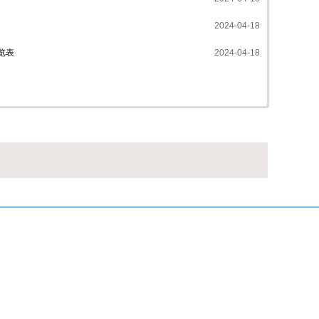
2024-04-18
览表
2024-04-18