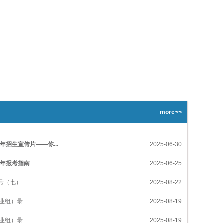
more<<
5年招生宣传片——你...
2025-06-30
5年报考指南
2025-06-25
号（七）
2025-08-22
组）录...
2025-08-19
组）录...
2025-08-19