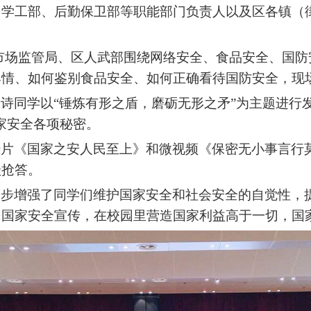
、学工部、后勤保卫部等职能部门负责人以及
区各镇（
市场监管局、区人武部围绕网络安全、食品安全、国防
舆情、如何鉴别食品安全、如何正确看待国防安全，现
璐诗
同学
以
“锤炼有形之盾，磨砺无形之矛”为主题进行
家安全各项秘密。
传片《国家之安人民至上》和微视频《保密无小事
言行
跃抢答。
一步增强了
同学们
维护国家安全和社会安全的自觉性，
民国家安全宣传，在校园
里
营造国家利益高于一切，国