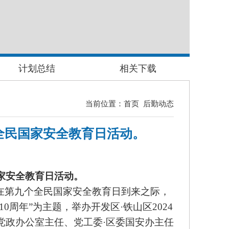
计划总结
相关下载
当前位置：
首页
后勤动态
5”全民国家安全教育日活动。
民国家安全教育日活动。
在第九个全民国家安全教育日到来之际，
0周年”
为主题
，举办开发区
·铁山区2024
 区党政办公室主任、党工委·区委国安办主任