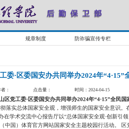
规章制度
防诈骗宣传专栏
委·区委国安办共同举办2024年“4·1
作者：
点击量：
时间：2024-04-15
铁山区
党工委
·区委国安办共同举办
2024年“4·15”全
贯彻落实总体国家安全观
，
增强师生的国家安全
意识。
办
在学术交流中心报告厅以
“总体国家安全观·创新引领1
u·乐鱼（中国）体育官方网站国家安全主题校园行活动。