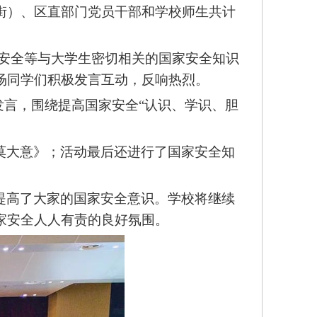
街）、区直部门党员干部和学校师生共计
安全等与
大学生
密切相关的国家安全知识
场
同学们
积极发言互动，反响热烈。
发言，围绕提高国家安全“认识、学识、胆
莫大意》；
活动最后
还进行了国家安全知
提高了大家的国家安全意识
。
学校
将继续
家安全人人有责的良好氛围。