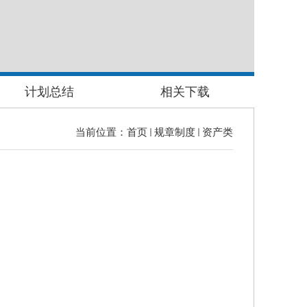
计划总结
相关下载
当前位置：
首页
规章制度
资产类