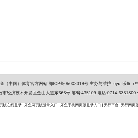
乐鱼（中国）体育官方网站 鄂ICP备05003319号 主办与维护:leyu·乐
济技术开发区金山大道东666号 邮编:435109 电话:0714-6351300 传真
页版在线登录
|
乐鱼网页版登录入口
|
乐鱼手机网页版登录入口
|
天行平台_天行网页