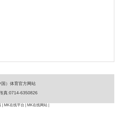
鱼（中国）体育官方网站
:0714-6350826
版
|
MK在线平台
|
MK在线网站
|