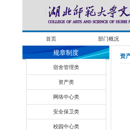
首页
部门概况
规章制度
资
宿舍管理类
资产类
网络中心类
安全保卫类
校园中心类