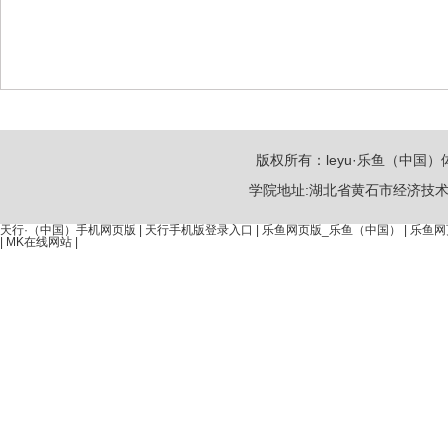
版权所有：leyu·乐鱼（中国）体
学院地址:湖北省黄石市经济技术开发区金
天行·（中国）手机网页版
|
天行手机版登录入口
|
乐鱼网页版_乐鱼（中国）
|
乐鱼网
|
MK在线网站
|