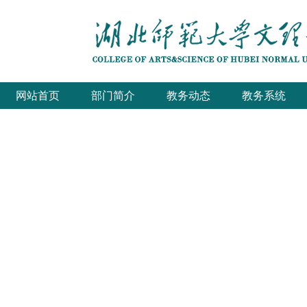
网站首页
部门简介
教务动态
教务系统