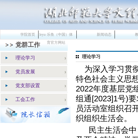
学院首页
leyu·乐鱼（中国）体
新闻动态
育官方网站
党群工作
理论学习
理论学习
为深入学习贯
党员发展
特色社会主义思
党支部设置
2022
年度基层党
组通
[2023]1
号
)
要
工会工作
员活动室组织召
织组织生活会。
民主生活会中