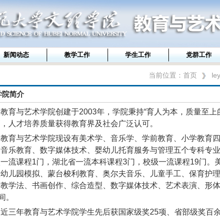
新闻动态
教学工作
学生工作
党群工作
当前位置：
首页
l
学院简介
教育与艺术学院创建于2003年，学院秉持“育人为本，质量至
高，人才培养质量获得教育界及社会广泛认可。
教育与艺术学院现设有美术学、音乐学、学前教育、小学教育
音乐教育、数字媒体技术、婴幼儿托育服务与管理五个专科专业。
一流课程1门，湖北省一流本科课程3门，校级一流课程19门。
慧幼儿园模拟、蒙台梭利教育、奥尔夫音乐、儿童手工、保育护
教学法、书画创作、综合造型、数字媒体技术、艺术表演、形体、
0间。
近三年教育与艺术学院学生先后获国家级奖25项、省部级奖百