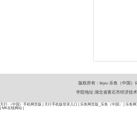
版权所有：leyu·乐鱼（中国）体
学院地址:湖北省黄石市经济技术开发区金
天行·（中国）手机网页版
|
天行手机版登录入口
|
乐鱼网页版_乐鱼（中国）
|
乐鱼网
|
MK在线网站
|